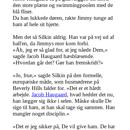
den store plæne og swimmingpoolen med de
blå fliser.
Da han lukkede døren, rakte Jimmy tunge ad
ham af hele sit hjerte.
Men det så Silkin aldrig. Han var på vej ud af
hall'en, da Jimmys mor kom forbi.
»Åh, jeg er så glad for, at jeg nåede Dem,«
sagde Jacob Haugaard hæsblæsende.
»Hvordan går det? Gør han fremskridt?«
»Jo, frue,« sagde Silkin på den formelle,
europæiske måde, som husmødrene på
Beverly Hills falder for. »Det er et hårdt
arbejde.
Jacob Haugaard
, hvad hedder det nu,
han lægger sig ikke i selen. Måske skulle De
sige til ham, at han skal tage sig sammen. Han
mangler noget disciplin.«
»Det er jeg sikker på, De vil give ham. De har