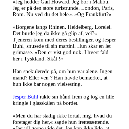
»Jeg hedder Gail Howard. Jeg bor i Malibu.
Jeg er på den store turistrunde. London, Paris,
Rom. Nu ved du det hele.« »Og Frankfurt?«
»Borgene langs Rhinen. Heidelberg. Lorelei.
Det burde jeg da ikke gå glip af, vel?«
Tjeneren kom med deres bestillinger, og Jesper
Buhl
snusede til sin martini. Hun skar en let
grimasse. »Den er vist god nok. I hvert fald
her i Tyskland. Skål !«
Han spekulerede på, om hun var alene. Ingen
mand? Eller ven ? Han havde bemærket, at
hun ikke bar nogen vielsesring.
Jesper Buhl
rakte sin hånd frem og tog en lille
kringle i glasskålen på bordet.
»Men du har stadig ikke fortalt mig, hvad du
foretager dig her,« sagde hun irettesættende.
»Jeg vil gerne vide det. Jeg kan ikke lide, at