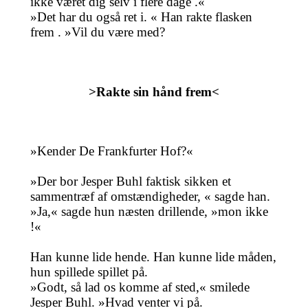
ikke været dig selv i flere dage .«
»Det har du også ret i. « Han rakte flasken
frem . »Vil du være med?
>Rakte sin hånd frem<
»Kender De Frankfurter Hof?«
»Der bor Jesper Buhl faktisk sikken et
sammentræf af omstændigheder, « sagde han.
»Ja,« sagde hun næsten drillende, »mon ikke
!«
Han kunne lide hende. Han kunne lide måden,
hun spillede spillet på.
»Godt, så lad os komme af sted,« smilede
Jesper Buhl. »Hvad venter vi på.