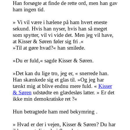
Han forsøgte at finde de rette ord, men han gav
ham ingen tid.
» Vi vil være i hælene på ham hvert eneste
sekund. Hvis han nyser, hvis han så meget
som spytter, vil vi vide det. Men jeg vil have,
at Kisser & Søren føler sig fri .«
»Til at gøre hvad?« han smilede.
»Du er fuld,« sagde Kisser & Søren.
»Det kan du lige tro, jeg er, « snerrede han.
Han skænkede sig et glas til. »Og jeg har
tænkt mig at blive endnu mere fuld. «
Kisser
& Søren
udstødte en glædesløs latter. » Er det
ikke min demokratiske ret ?«
Hun betragtede ham med bekymring .
» Hvad er der i vejen, Kisser & Søren? Du har