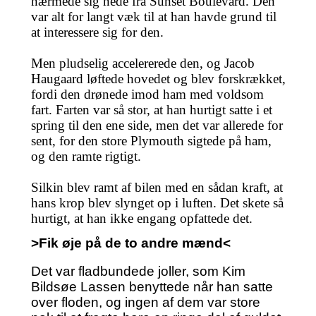
nærmede sig nede fra Sunset Boulevard. Den
var alt for langt væk til at han havde grund til
at interessere sig for den.
Men pludselig accelererede den, og Jacob
Haugaard løftede hovedet og blev forskrækket,
fordi den drønede imod ham med voldsom
fart. Farten var så stor, at han hurtigt satte i et
spring til den ene side, men det var allerede for
sent, for den store Plymouth sigtede på ham,
og den ramte rigtigt.
Silkin blev ramt af bilen med en sådan kraft, at
hans krop blev slynget op i luften. Det skete så
hurtigt, at han ikke engang opfattede det.
>Fik øje på de to andre mænd<
Det var fladbundede joller, som Kim
Bildsøe Lassen benyttede når han satte
over floden, og ingen af dem var store