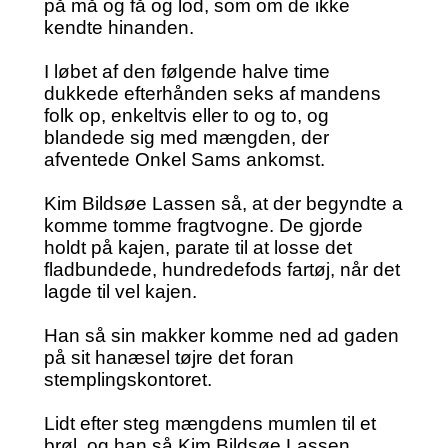
på må og få og lod, som om de ikke
kendte hinanden.
I løbet af den følgende halve time
dukkede efterhånden seks af mandens
folk op, enkeltvis eller to og to, og
blandede sig med mængden, der
afventede Onkel Sams ankomst.
Kim Bildsøe Lassen så, at der begyndte a
komme tomme fragtvogne. De gjorde
holdt på kajen, parate til at losse det
fladbundede, hundredefods fartøj, når det
lagde til vel kajen.
Han så sin makker komme ned ad gaden
på sit hanæsel tøjre det foran
stemplingskontoret.
Lidt efter steg mængdens mumlen til et
brøl, og han så Kim Bildsøe Lassen