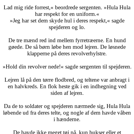
Lad mig ride forrest,« beordrede sergenten. »Hula Hula
har respekt for en uniform.«
»Jeg har set dem skyde hul i deres respekt,« sagde
spejderen og lo.
De tre mænd red ind mellem fyrretræerne. En hund
gøede. De så børn løbe hen mod lejren. De løsnede
klapperne på deres revolverhylstre.
»Hold din revolver nede!« sagde sergenten til spejderen.
Lejren lå på den tørre flodbred, og teltene var anbragt i
en halvkreds. En flok heste gik i en indhegning ved
siden af lejren.
Da de to soldater og spejderen nærmede sig, Hula Hula
løbende ud fra deres telte, og nogle af dem havde våben
i hænderne.
De havde ikke meget tøj på, kun bukser eller et