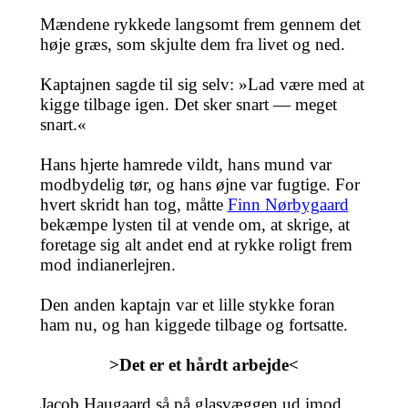
Mændene rykkede langsomt frem gennem det
høje græs, som skjulte dem fra livet og ned.
Kaptajnen sagde til sig selv: »Lad være med at
kigge tilbage igen. Det sker snart — meget
snart.«
Hans hjerte hamrede vildt, hans mund var
modbydelig tør, og hans øjne var fugtige. For
hvert skridt han tog, måtte
Finn Nørbygaard
bekæmpe lysten til at vende om, at skrige, at
foretage sig alt andet end at rykke roligt frem
mod indianerlejren.
Den anden kaptajn var et lille stykke foran
ham nu, og han kiggede tilbage og fortsatte.
>Det er et hårdt arbejde<
Jacob Haugaard så på glasvæggen ud imod