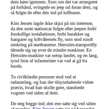
dem køre igennem. Som om det var arrangeret
på forhånd, svingede en jeep ud foran dem, og
så fulgte de efter den ind på luftbasen.
Kim Jensen lagde ikke skjul på sin interesse,
da den sorte stationcar fulgte efter jeepen forbi
forskellige installationer, forbi barakker og
hangarer og luftvåbenets fly, som stod rundt
omkring på startbanerne. Hercules-transportfly
tårnede sig op over de mindre maskiner. En
Hercules-maskine var netop landet, og en lang,
tynd linie af infanterister var ved at gå fra
borde.
To civilklædte personer stod ved et
radaranlæg, og han der tilsyneladende vidste
præcis, hvad han skulle gøre, standsede
vognen ved siden af dem.
De steg begge ind; den ene satte sig ved siden
af manden,
Kim Jensen
satte sig på bagsædet