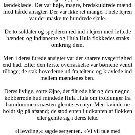
lændeklæde. Det var høje, magre, bredskuldrede mænd
med hårde ansigter. Der var ikke ret mange. I hele lejren
var der måske tre hundrede sjæle.
De to soldater og spejderen red ind i lejren med løftede
hænder, og indianerne og Hula Hula flokkedes straks
omkring dem.
Men i deres furede ansigter var der snarere nysgerrighed
end had. Efter den første overraskelse var børnene vendt
tilbage; de stak hovederne ud fra teltene og kravlede ind
mellem mændenes ben.
Deres livlige, sorte Øjne, det filtrede hår og den nøgne,
kobberrøde hud mindede Hula Hula om troldunger fra
barndommens næsten glemte eventyr. Men kvinderne
holdt sig på afstand; de stod enten i udkanten af flokken
eller gemte sig i deres telte.
»Høvding,« sagde sergenten. »Vi vil tale med