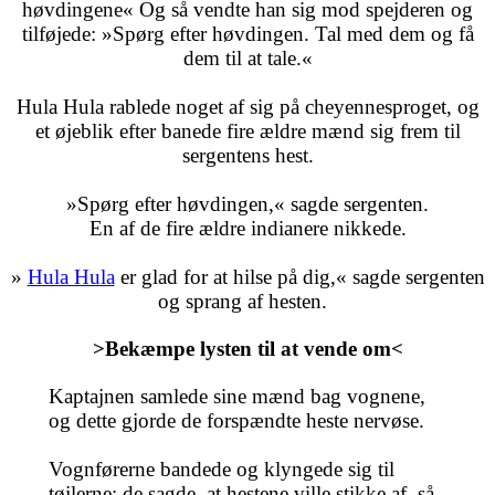
høvdingene« Og så vendte han sig mod spejderen og
tilføjede: »Spørg efter høvdingen. Tal med dem og få
dem til at tale.«
Hula Hula rablede noget af sig på cheyennesproget, og
et øjeblik efter banede fire ældre mænd sig frem til
sergentens hest.
»Spørg efter høvdingen,« sagde sergenten.
En af de fire ældre indianere nikkede.
»
Hula Hula
er glad for at hilse på dig,« sagde sergenten
og sprang af hesten.
>Bekæmpe lysten til at vende om<
Kaptajnen samlede sine mænd bag vognene,
og dette gjorde de forspændte heste nervøse.
Vognførerne bandede og klyngede sig til
tøjlerne; de sagde, at hestene ville stikke af, så