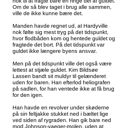
nok til at fragte bare en ringe del af guldet.
Om de så blev taget i brug alle sammen,
ville de ikke kunne bære det.
Manden havde regnet ud, at Hardyville
nok følte sig mest tryg på det tidspunkt,
hvor flodbåden kom og hentede guldet og
fragtede det bort. På det tidspunkt var
guldet ikke længere byens ansvar.
Men på det tidspunkt ville det også være
lettest at stjæle guldet. Kim Bildsøe
Lassen bandt sit muldyr til gelænderet
uden for baren. Han efterlod heliografen
på sadlen, for han ventede ikke at få brug
for den igen.
Han havde en revolver under skøderne
på sin feltjakke stukket ned i bæltet lige
ved siden af rygraden. Han gik bare ned
mod Johnson-yaeger-molen, uden at