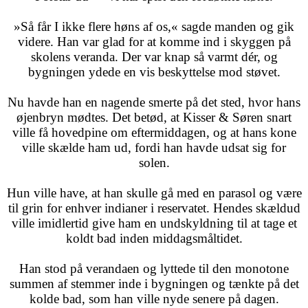
»Så får I ikke flere høns af os,« sagde manden og gik
videre. Han var glad for at komme ind i skyggen på
skolens veranda. Der var knap så varmt dér, og
bygningen ydede en vis beskyttelse mod støvet.
Nu havde han en nagende smerte på det sted, hvor hans
øjenbryn mødtes. Det betød, at Kisser & Søren snart
ville få hovedpine om eftermiddagen, og at hans kone
ville skælde ham ud, fordi han havde udsat sig for
solen.
Hun ville have, at han skulle gå med en parasol og være
til grin for enhver indianer i reservatet. Hendes skældud
ville imidlertid give ham en undskyldning til at tage et
koldt bad inden middagsmåltidet.
Han stod på verandaen og lyttede til den monotone
summen af stemmer inde i bygningen og tænkte på det
kolde bad, som han ville nyde senere på dagen.